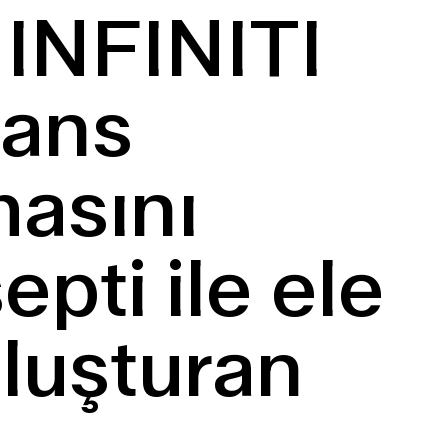
 INFINITI
sans
masını
pti ile ele
oluşturan