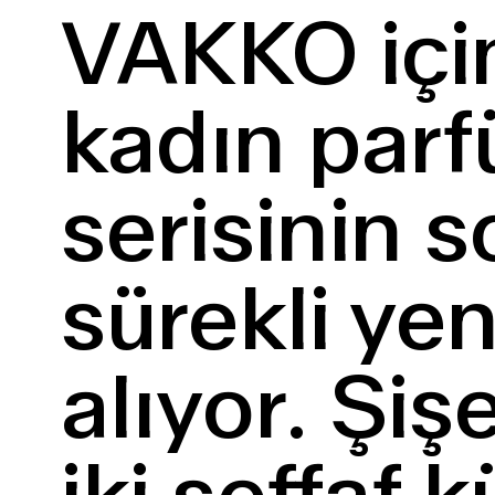
VAKKO için
kadın parf
serisinin 
sürekli ye
alıyor. Şi