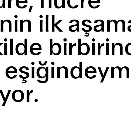
küre, hücre
in ilk aşam
ilde birbiri
 eşiğindeymi
nıyor.