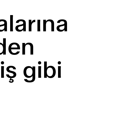
alarına
nden
ş gibi