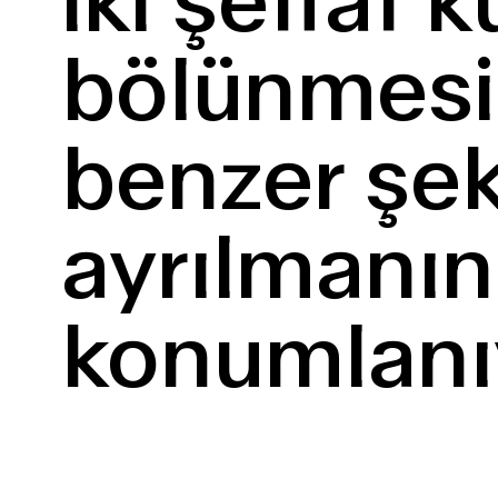
iki şeffaf 
bölünmesin
benzer şek
ayrılmanın
konumla