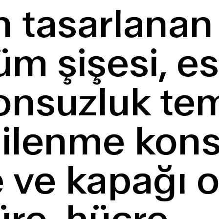
 tasarlanan
üm şişesi, e
sonsuzluk te
nilenme konse
şe ve kapağı 