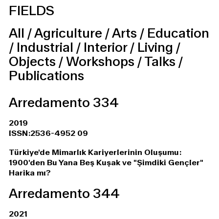
FIELDS
All
/
Agriculture
/
Arts
/
Education
/
Industrial
/
Interior
/
Living
/
Objects
/
Workshops
/
Talks
/
Publications
Arredamento 334
2019
ISSN:2536-4952 09
Türkiye'de Mimarlık Kariyerlerinin Oluşumu:
1900'den Bu Yana Beş Kuşak ve "Şimdiki Gençler"
Harika mı?
Arredamento 344
2021